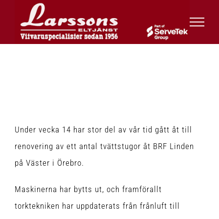
Fortsätt
till
innehållet
Nya Tvättstugor till BRF
på Väster!
Under vecka 14 har stor del av vår tid gått åt till
renovering av ett antal tvättstugor åt BRF Linden
på Väster i Örebro.
Maskinerna har bytts ut, och framförallt
torktekniken har uppdaterats från frånluft till