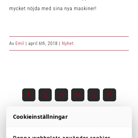
mycket nöjda med sina nya maskiner!
Av
Emil
|
april 6th, 2018
|
Nyhet
Share This Event Info!
Facebook
X
Reddit
LinkedIn
WhatsApp
Pinterest
Cookieinställningar
Relaterade inlägg
Denna webbplats använder cookies