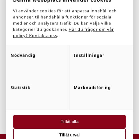
Vi använder cookies för att anpassa innehåll och
annonser, tillhandahålla funktioner för sociala
medier och analysera trafik. Du kan välja vilka
kategorier du godkänner.
Har du frågor om vår
policy? Kontakta oss
.
Nödvändig
Inställningar
I tider som dessa
När hade ni en
april 24th, 2020
översyn i
tvättstugan
senast?
Statistik
Marknadsföring
februari 5th, 2020
Tillåt alla
Tillåt urval