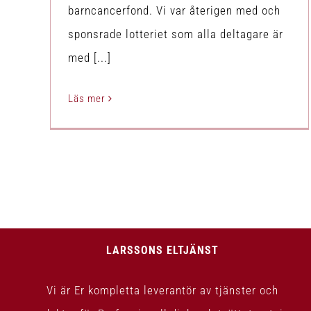
barncancerfond. Vi var återigen med och
sponsrade lotteriet som alla deltagare är
med [...]
Läs mer
LARSSONS ELTJÄNST
Vi är Er kompletta leverantör av tjänster och