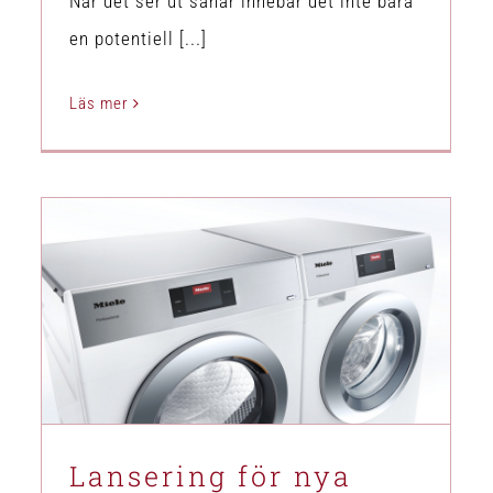
När det ser ut såhär innebär det inte bara
en potentiell [...]
Läs mer
Lansering för nya Miele Little
Giants!
Nyhet
Lansering för nya