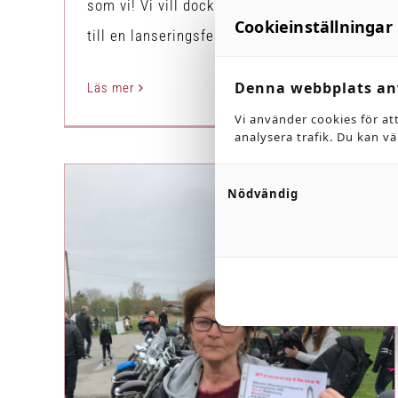
som vi! Vi vill dock passa på att bjuda in
Cookieinställningar
till en lanseringsfest [...]
Denna webbplats an
Läs mer
Vi använder cookies för at
analysera trafik. Du kan v
Nödvändig
Vårmönstringen 2018