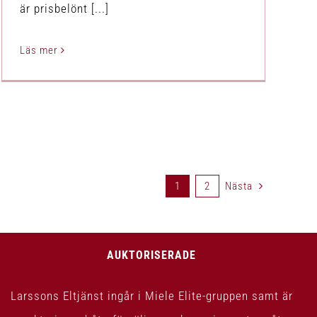
är prisbelönt [...]
Läs mer
1
2
Nästa
AUKTORISERADE
Larssons Eltjänst ingår i Miele Elite-gruppen samt är