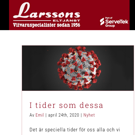
Fortsätt
till
innehållet
I tider som dessa
Nyhet
I tider som dessa
Av
Emil
|
april 24th, 2020
|
Nyhet
Det är speciella tider för oss alla och vi