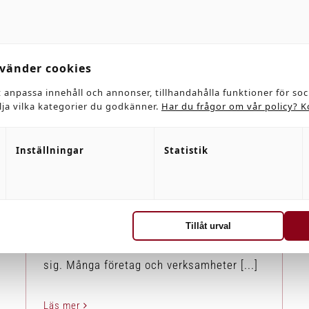
Semestertider!
vänder cookies
Nyhet
t anpassa innehåll och annonser, tillhandahålla funktioner för so
älja vilka kategorier du godkänner.
Har du frågor om vår policy? K
Semestertider!
Inställningar
Statistik
Av
Emil
|
juni 20th, 2018
|
Nyhet
Då var det den tiden på året igen. Ni vet
den som alla suktar efter, där den där
Tillåt urval
ledigheten många räknar ner till infinner
sig. Många företag och verksamheter [...]
Läs mer