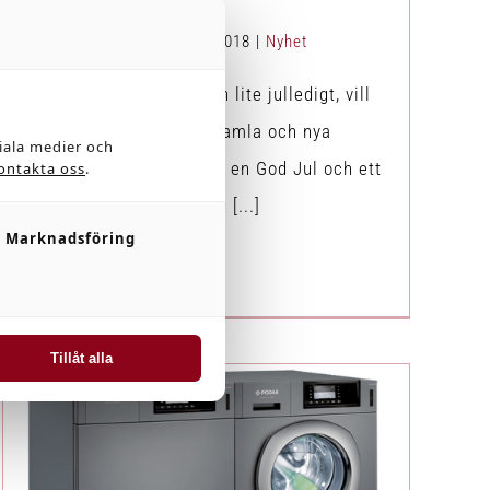
År!
Av
Emil
|
december 21st, 2018
|
Nyhet
Såhär sista dagen innan lite julledigt, vill
vi passa på att önska gamla och nya
ciala medier och
kunder och leverantörer en God Jul och ett
ontakta oss
.
Gott Nytt År! Vi är igång [...]
Marknadsföring
Läs mer
Tillåt alla