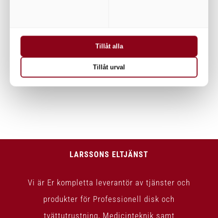
Fastighet2019 i
När hade ni en
Askersund
översyn i
november 7th, 2019
Tillåt alla
tvättstugan
senast?
Tillåt urval
februari 5th, 2020
LARSSONS ELTJÄNST
Vi är Er kompletta leverantör av tjänster och
produkter för Professionell disk och
tvättutrustning, Medicinteknik samt