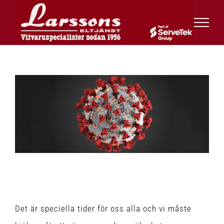
Fortsätt
till
innehållet
Visa
större
bild
I tider som dessa
Det är speciella tider för oss alla och vi måste