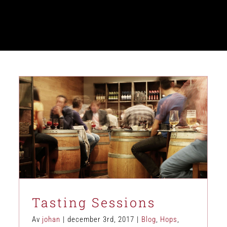
Tasting Sessions
Blog
Hops
News
Tasting Sessions
Av
johan
|
december 3rd, 2017
|
Blog
,
Hops
,