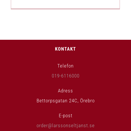
KONTAKT
Telefon
019-6116000
Adress
Bettorpsgatan 24C, Örebro
E-post
order@larssonseltjanst.se