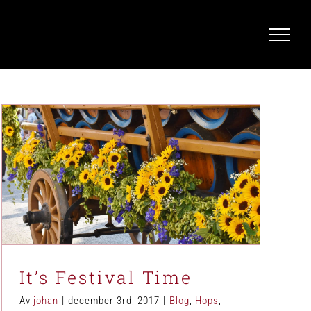
It’s Festival Time
Blog
Hops
News
It’s Festival Time
Av
johan
|
december 3rd, 2017
|
Blog
,
Hops
,