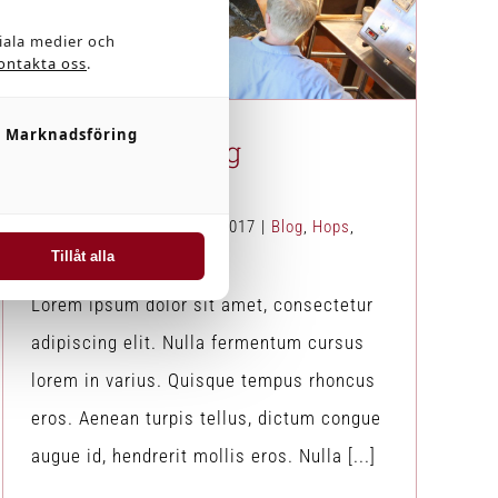
New Brewing Equipment
Blog
Hops
News
ciala medier och
ontakta oss
.
Marknadsföring
New Brewing
Equipment
Av
johan
|
december 3rd, 2017
|
Blog
,
Hops
,
News
Tillåt alla
Lorem ipsum dolor sit amet, consectetur
adipiscing elit. Nulla fermentum cursus
lorem in varius. Quisque tempus rhoncus
eros. Aenean turpis tellus, dictum congue
augue id, hendrerit mollis eros. Nulla [...]