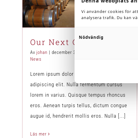
Our Next Craft Tour
Denna webbplats an
Blog
Hops
News
Vi använder cookies för at
analysera trafik. Du kan v
Nödvändig
Our Next Craft Tour
Av
johan
|
december 3rd, 2017
|
Blog
,
Hops
,
News
Lorem ipsum dolor sit amet, consectetur
adipiscing elit. Nulla fermentum cursus
lorem in varius. Quisque tempus rhoncus
eros. Aenean turpis tellus, dictum congue
augue id, hendrerit mollis eros. Nulla [...]
Läs mer