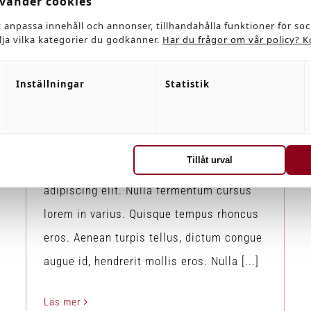
Celebrating 20 Years
vänder cookies
Blog
Hops
News
t anpassa innehåll och annonser, tillhandahålla funktioner för so
älja vilka kategorier du godkänner.
Har du frågor om vår policy? K
Inställningar
Statistik
Celebrating 20 Years
Av
johan
|
december 3rd, 2017
|
Blog
,
Hops
,
News
Tillåt urval
Lorem ipsum dolor sit amet, consectetur
adipiscing elit. Nulla fermentum cursus
lorem in varius. Quisque tempus rhoncus
eros. Aenean turpis tellus, dictum congue
augue id, hendrerit mollis eros. Nulla [...]
Läs mer