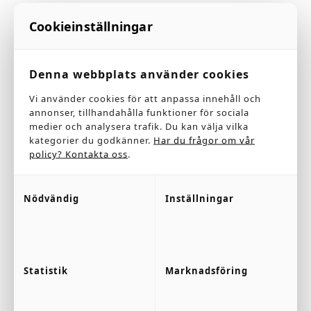
sapien ante, porttitor posuere nulla tristique at.
Cookieinställningar
Curabitur ornare, metus ornare finibus mollis, mi
ex fermentum ipsum, non maximus ipsum nisl
Denna webbplats använder cookies
tempus neque. Donec bibendum, ligula vel feugiat
Vi använder cookies för att anpassa innehåll och
sagittis, ante sem tempor dolor, vitae.
annonser, tillhandahålla funktioner för sociala
medier och analysera trafik. Du kan välja vilka
kategorier du godkänner.
Har du frågor om vår
policy? Kontakta oss
.
Nödvändig
Inställningar
Statistik
Marknadsföring