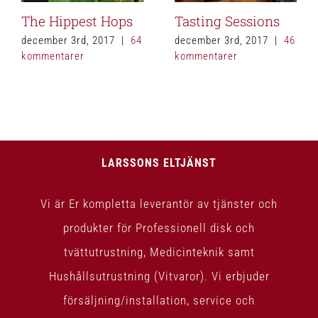
The Hippest Hops
Tasting Sessions
december 3rd, 2017
|
64
december 3rd, 2017
|
46
kommentarer
kommentarer
LARSSONS ELTJÄNST
Vi är Er kompletta leverantör av tjänster och
produkter för Professionell disk och
tvättutrustning, Medicinteknik samt
Hushållsutrustning (Vitvaror). Vi erbjuder
försäljning/installation, service och