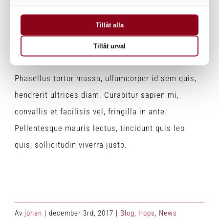
Praesent euismod in diam gravida rhoncus.
Tillåt alla
Maecenas vitae congue arcu.
Tillåt urval
Fusce sit amet sodales est. Sed id nulla sem.
Phasellus tortor massa, ullamcorper id sem quis,
hendrerit ultrices diam. Curabitur sapien mi,
convallis et facilisis vel, fringilla in ante.
Pellentesque mauris lectus, tincidunt quis leo
quis, sollicitudin viverra justo.
Av
johan
|
december 3rd, 2017
|
Blog
,
Hops
,
News