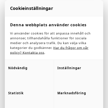
Cookieinställningar
Denna webbplats använder cookies
Från Podab levererar vi maskiner och tillbehör till
Vi använder cookies för att anpassa innehåll och
annonser, tillhandahålla funktioner för sociala
den gemensamma tvättstugan, tvätterier,
medier och analysera trafik. Du kan välja vilka
kategorier du godkänner.
Har du frågor om vår
brandförsvar, sjukhus, vård & omsorgsboenden.
policy? Kontakta oss
.
Nödvändig
Inställningar
Från Swatab levererar vi DIRO-system för helt
kemikaliefri tvätt och städ.
Statistik
Marknadsföring