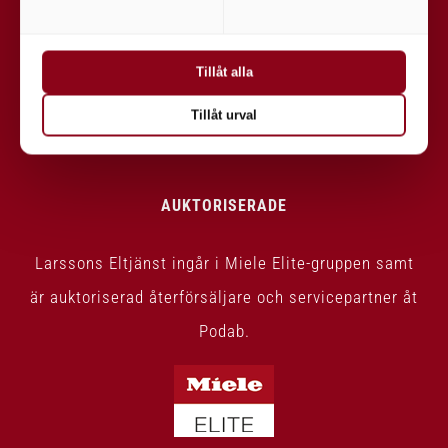
E-post
Tillåt alla
order@larssonseltjanst.se
Tillåt urval
Kontakt
AUKTORISERADE
Larssons Eltjänst ingår i Miele Elite-gruppen samt
är auktoriserad återförsäljare och servicepartner åt
Podab.