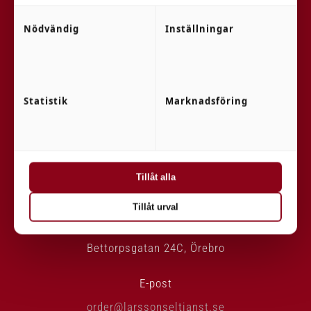
Nödvändig
Inställningar
Statistik
Marknadsföring
KONTAKT
Telefon
Tillåt alla
019-6116000
Tillåt urval
Adress
Bettorpsgatan 24C, Örebro
E-post
order@larssonseltjanst.se