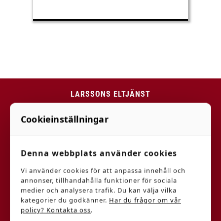
LARSSONS ELTJÄNST
Cookieinställningar
Vi är Er kompletta leverantör av tjänster och
produkter för Professionell disk och
Denna webbplats använder cookies
tvättutrustning, Medicinteknik samt
Vi använder cookies för att anpassa innehåll och
Hushållsutrustning (Vitvaror). Vi erbjuder
annonser, tillhandahålla funktioner för sociala
försäljning/installation, service och
medier och analysera trafik. Du kan välja vilka
kategorier du godkänner.
Har du frågor om vår
reservdelar/tillbehör.
policy? Kontakta oss
.