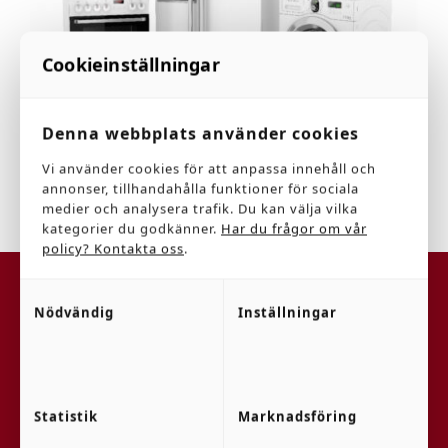
Cookieinställningar
Denna webbplats använder cookies
Vi använder cookies för att anpassa innehåll och
annonser, tillhandahålla funktioner för sociala
medier och analysera trafik. Du kan välja vilka
kategorier du godkänner.
Har du frågor om vår
policy? Kontakta oss
.
LARSSONS ELTJÄNST
Nödvändig
Inställningar
Vi är Er kompletta leverantör av tjänster och
produkter för Professionell disk och
tvättutrustning, Medicinteknik samt
Statistik
Marknadsföring
Hushållsutrustning (Vitvaror). Vi erbjuder