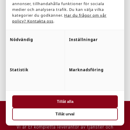
annonser, tillhandahålla funktioner för sociala
medier och analysera trafik. Du kan välja vilka
kategorier du godkänner.
Har du frågor om vår
september 28, 2020 @ 13:00
-
19:00
policy? Kontakta oss
.
Tasting Day
Nödvändig
Inställningar
Ny Hemsida
$120
Statistik
Marknadsföring
Tillåt alla
LARSSONS ELTJÄNST
Tillåt urval
Vi är Er kompletta leverantör av tjänster och