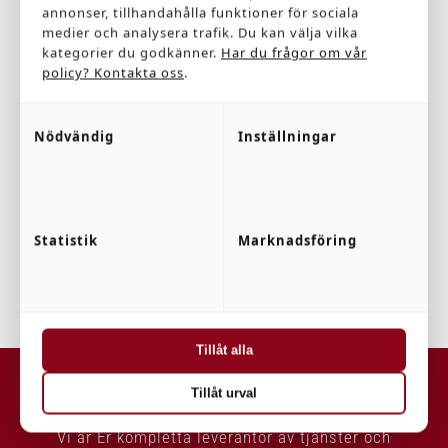
annonser, tillhandahålla funktioner för sociala
medier och analysera trafik. Du kan välja vilka
kategorier du godkänner.
Har du frågor om vår
september 28, 2020 @ 13:00
-
19:00
policy? Kontakta oss
.
Tasting Day
Nödvändig
Inställningar
Ny Hemsida
$120
Statistik
Marknadsföring
Tillåt alla
LARSSONS ELTJÄNST
Tillåt urval
Vi är Er kompletta leverantör av tjänster och